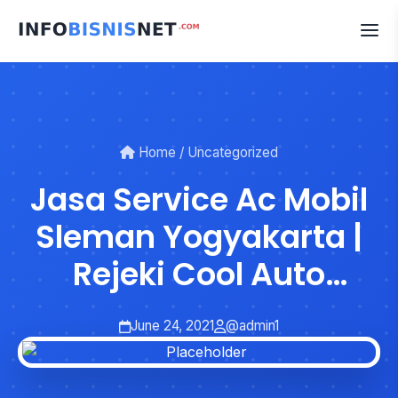
Skip
to
content
Home
/
Uncategorized
Jasa Service Ac Mobil
Sleman Yogyakarta |
Rejeki Cool Auto
Division
June 24, 2021
@admin1