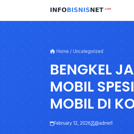
Skip
to
content
Home
/
Uncategorized
BENGKEL J
MOBIL SPES
MOBIL DI K
MADIUN J
February 12, 2026
@admin1