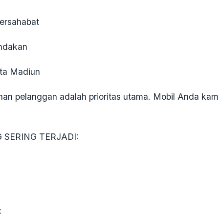
ersahabat
indakan
ota Madiun
n pelanggan adalah prioritas utama. Mobil Anda kami t
 SERING TERJADI:
C