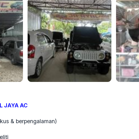
L JAYA AC
fokus & berpengalaman)
liti