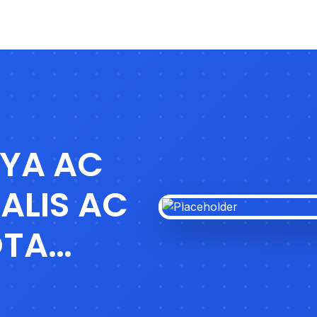
AYA AC
IALIS AC
OTA
AWA