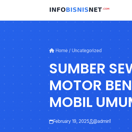
Skip
to
content
Home
/
Uncategorized
SUMBER SE
MOTOR BEN
MOBIL UMU
JEMBER JA
February 19, 2025
@admin1