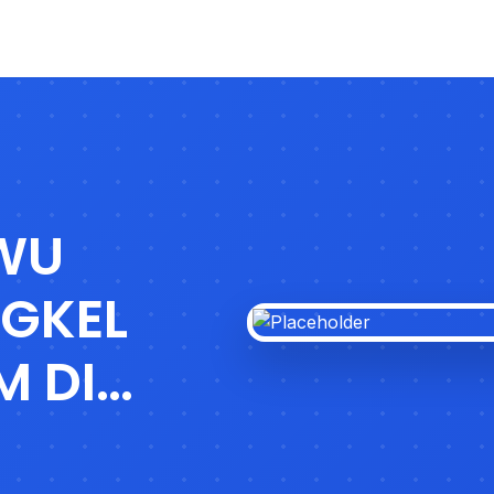
WU
GKEL
M DI
WA TIMUR