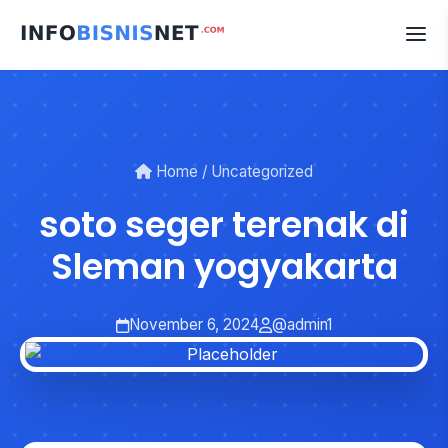
Skip
to
content
Home
/
Uncategorized
soto seger terenak di
Sleman yogyakarta
November 6, 2024
@admin1