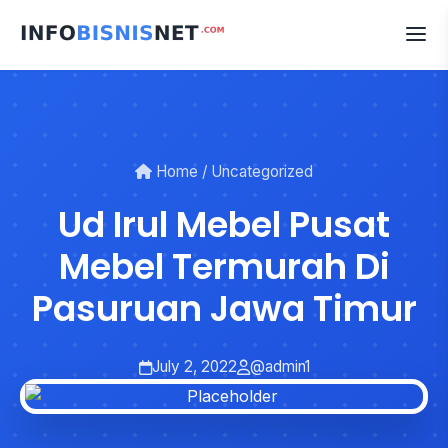
Skip
to
content
Home
/
Uncategorized
Ud Irul Mebel Pusat
Mebel Termurah Di
Pasuruan Jawa Timur
July 2, 2022
@admin1