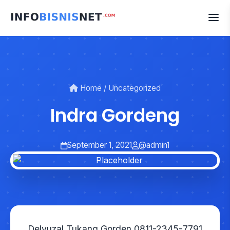
Skip
to
content
Home
/
Uncategorized
Indra Gordeng
September 1, 2021
@admin1
Delyuzal Tukang Gorden 0811-2345-7791