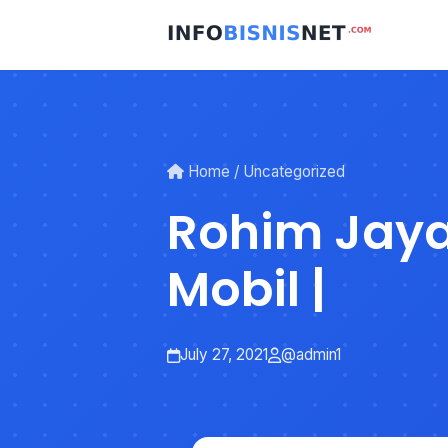
Skip
to
content
Home
/
Uncategorized
Rohim Jaya
Mobil |
July 27, 2021
@admin1