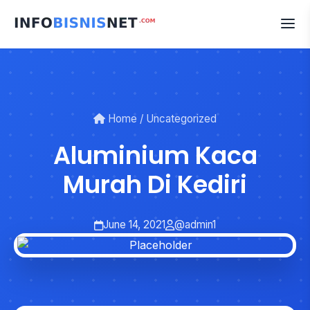
Skip
to
content
Home
/
Uncategorized
Aluminium Kaca
Murah Di Kediri
June 14, 2021
@admin1