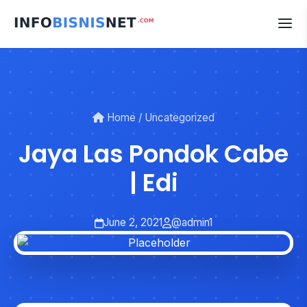
Skip
to
content
Home
/
Uncategorized
Jaya Las Pondok Cabe
| Edi
June 2, 2021
@admin1