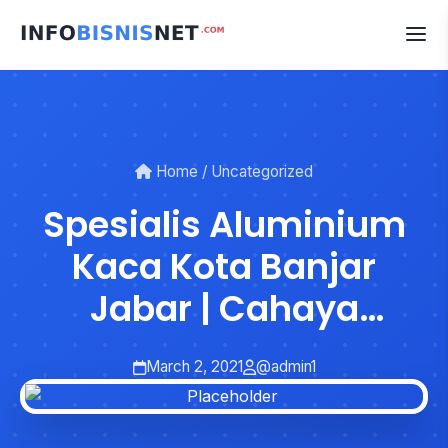
Skip
to
content
Home
/
Uncategorized
Spesialis Aluminium
Kaca Kota Banjar
Jabar | Cahaya
Aluminium
March 2, 2021
@admin1