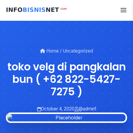
Skip
to
content
Home
/
Uncategorized
toko velg di pangkalan
bun ( +62 822-5427-
7275 )
October 4, 2020
@admin1