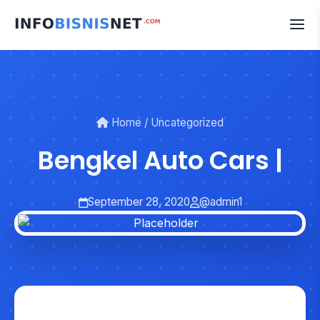
Skip
to
content
Home
/
Uncategorized
Bengkel Auto Cars |
September 28, 2020
@admin1