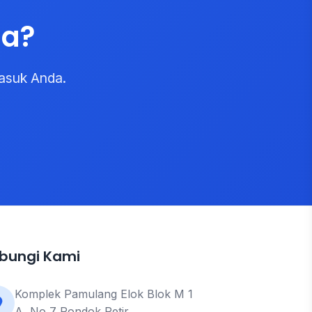
da?
asuk Anda.
bungi Kami
Komplek Pamulang Elok Blok M 1
A, No 7 Pondok Petir