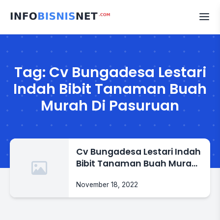
Skip
to
content
Tag:
Cv Bungadesa Lestari
Indah Bibit Tanaman Buah
Murah Di Pasuruan
Cv Bungadesa Lestari Indah
Bibit Tanaman Buah Murah
Di Pasuruan
November 18, 2022