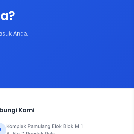
da?
asuk Anda.
bungi Kami
Komplek Pamulang Elok Blok M 1
A, No 7 Pondok Petir