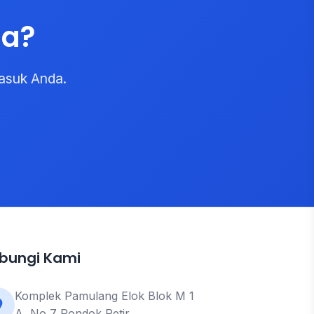
da?
asuk Anda.
bungi Kami
Komplek Pamulang Elok Blok M 1
A, No 7 Pondok Petir