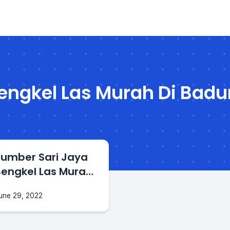
engkel Las Murah Di Badu
Sumber Sari Jaya
Bengkel Las Murah
i Badung Bali
une 29, 2022