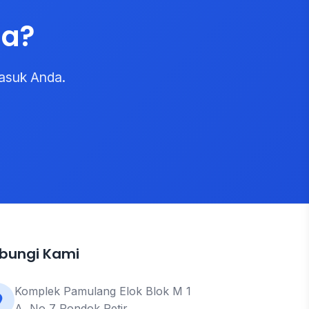
da?
asuk Anda.
bungi Kami
Komplek Pamulang Elok Blok M 1
A, No 7 Pondok Petir