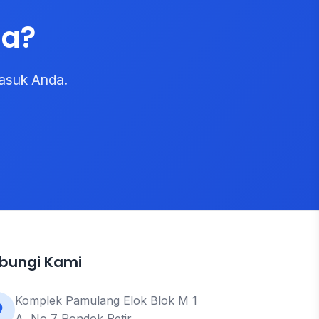
da?
asuk Anda.
bungi Kami
Komplek Pamulang Elok Blok M 1
A, No 7 Pondok Petir