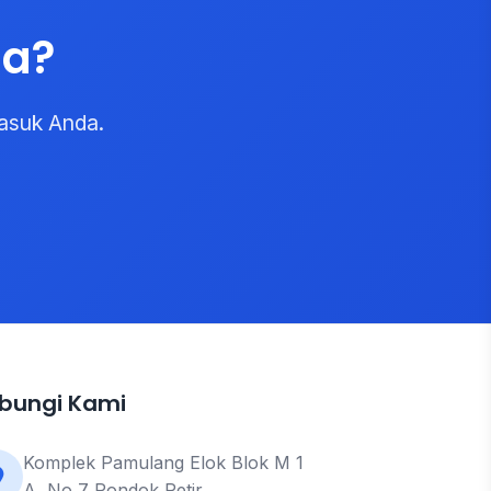
da?
asuk Anda.
bungi Kami
Komplek Pamulang Elok Blok M 1
A, No 7 Pondok Petir