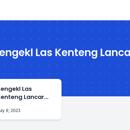
engekl Las Kenteng Lanca
engekl Las
Kenteng Lancar
Jaya
uly 9, 2023