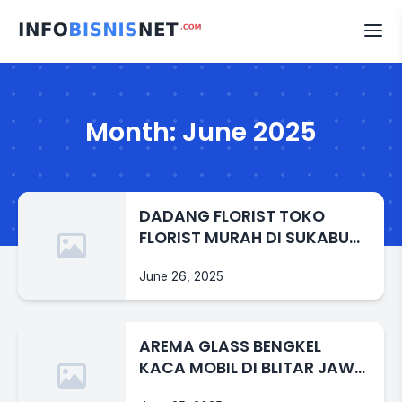
Skip
to
content
Month:
June 2025
DADANG FLORIST TOKO
FLORIST MURAH DI SUKABUMI
JAWA BARAT
June 26, 2025
AREMA GLASS BENGKEL
KACA MOBIL DI BLITAR JAWA
TIMUR