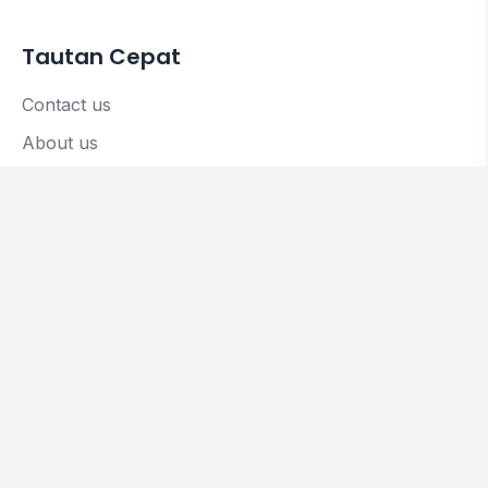
Tautan Cepat
Contact us
About us
Artikel
Hubungi Kami
Komplek Pamulang Elok Blok M 1 A, No 7
Pondok Petir
Bojongsari Depok Jawa Barat.
Pengolahan Data:
Jl. Sambisari Km 2,7 Purwomartani, Kalasan, Sleman,
Yogyakarta