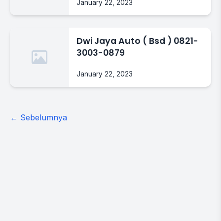
January 22, 2023
Denpasar Bali
Dwi Jaya Auto ( Bsd ) 0821-
3003-0879
January 22, 2023
Posts
← Sebelumnya
navigation