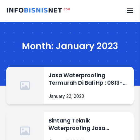
Skip
to
content
Month:
January 2023
Jasa Waterproofing
Termurah Di Bali Hp : 0813-
8723-6425
January 22, 2023
Bintang Teknik
Waterproofing Jasa
Weterproofing Murah