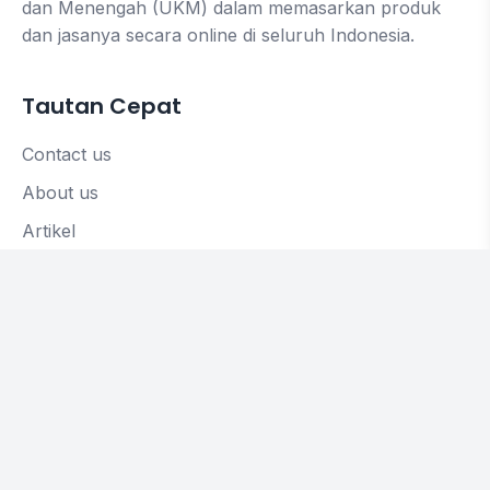
dan Menengah (UKM) dalam memasarkan produk
dan jasanya secara online di seluruh Indonesia.
Tautan Cepat
Contact us
About us
Artikel
Hubungi Kami
Komplek Pamulang Elok Blok M 1 A, No 7
Pondok Petir
Bojongsari Depok Jawa Barat.
Pengolahan Data:
Jl. Sambisari Km 2,7 Purwomartani, Kalasan, Sleman,