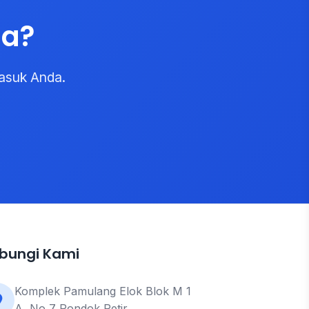
da?
asuk Anda.
bungi Kami
Komplek Pamulang Elok Blok M 1
A, No 7 Pondok Petir